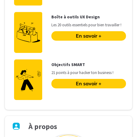
B
oîte à outils UX Design
Les
20 outils essentiels pour bien travailler !
En savoir +
O
bjectifs SMART
21 points à pour hacker ton business !
En savoir +
À
propos