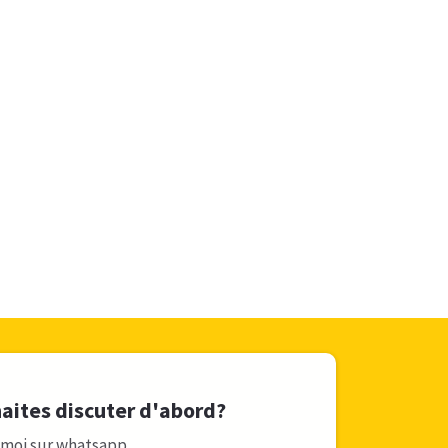
aites discuter d'abord?
-moi sur whatsapp