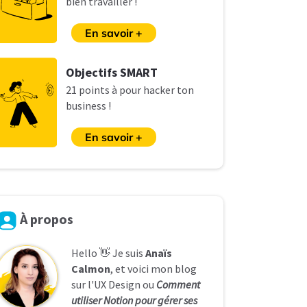
bien travailler !
En savoir +
O
bjectifs SMART
21 points à pour hacker ton
business !
En savoir +
À
propos
Hello 👋 Je suis
Anaïs
Calmon
, et voici mon blog
sur l'UX Design ou
Comment
utiliser Notion pour gérer ses