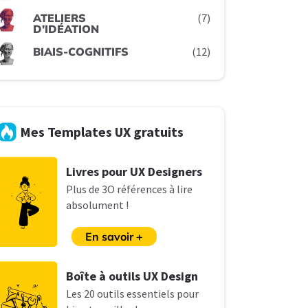
ATELIERS
(7)
D'IDÉATION
BIAIS-COGNITIFS
(12)
Mes Templates UX gratuits
L
ivres pour UX Designers
Plus de 3O références à lire
absolument !
En savoir +
B
oîte à outils UX Design
Les
20 outils essentiels pour