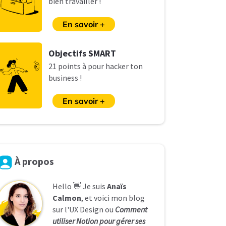
bien travailler !
En savoir +
O
bjectifs SMART
21 points à pour hacker ton
business !
En savoir +
À
propos
Hello 👋 Je suis
Anaïs
Calmon
, et voici mon blog
sur l'UX Design ou
Comment
utiliser Notion pour gérer ses