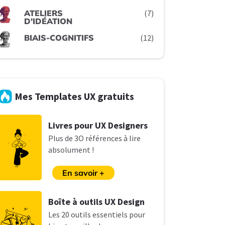
ATELIERS
(7)
D'IDÉATION
BIAIS-COGNITIFS
(12)
Mes Templates UX gratuits
L
ivres pour UX Designers
Plus de 3O références à lire
absolument !
En savoir +
B
oîte à outils UX Design
Les
20 outils essentiels pour