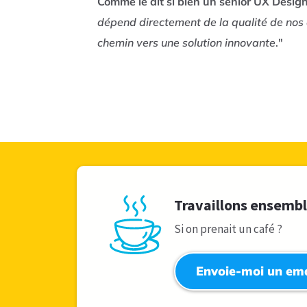
Comme le dit si bien un senior UX Design
dépend directement de la qualité de nos 
chemin vers une solution innovante
."
Travaillons ensemb
Si on prenait un café ?
Envoie-moi un ema