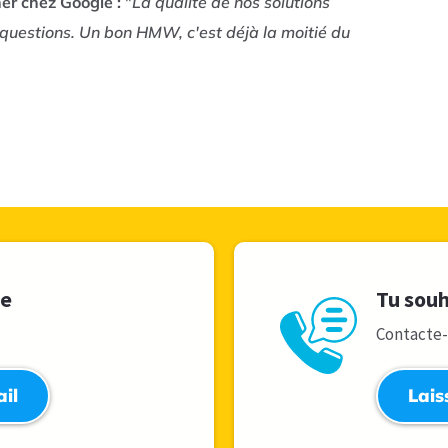
er chez Google :
"
La qualité de nos solutions
questions. Un bon HMW, c'est déjà la moitié du
le
Tu souh
Contacte
il
Lais