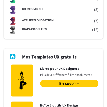
UX RESEARCH
(3)
ATELIERS D'IDÉATION
(7)
BIAIS-COGNITIFS
(12)
Mes Templates UX gratuits
L
ivres pour UX Designers
Plus de 3O références à lire absolument !
En savoir +
B
oîte à outils UX Design