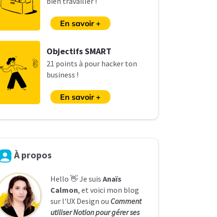
bien travailler !
En savoir +
O
bjectifs SMART
21 points à pour hacker ton
business !
En savoir +
À
propos
Hello 👋 Je suis
Anaïs
Calmon
, et voici mon blog
sur l'UX Design ou
Comment
utiliser Notion pour gérer ses