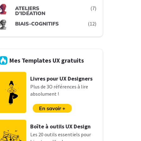
ATELIERS
(7)
D'IDÉATION
BIAIS-COGNITIFS
(12)
Mes Templates UX gratuits
L
ivres pour UX Designers
Plus de 3O références à lire
absolument !
En savoir +
B
oîte à outils UX Design
Les
20 outils essentiels pour